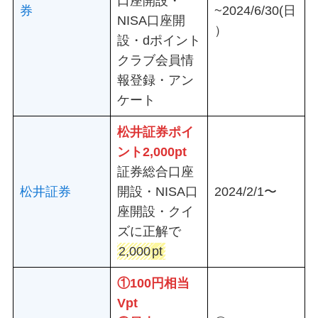
口座開設・
券
~2024/6/30(日
NISA口座開
）
設・dポイント
クラブ会員情
報登録・アン
ケート
松井証券ポイ
ント2,000
pt
証券総合口座
松井証券
開設・NISA口
2024/2/1〜
座開設・クイ
ズに正解で
2,000
pt
①
100円相当
Vpt